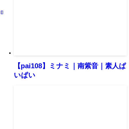
【pai108】ミナミ｜南紫音｜素人ぱ
いぱい