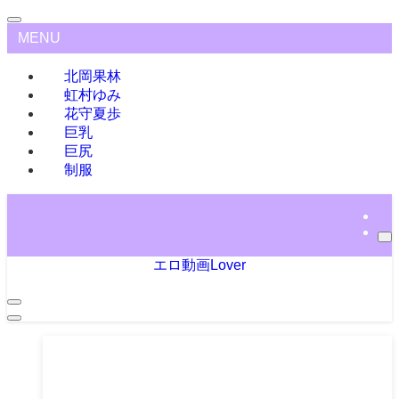
MENU
北岡果林
虹村ゆみ
花守夏歩
巨乳
巨尻
制服
エロ動画Lover