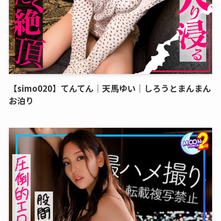
【simo020】てんてん｜天馬ゆい｜しろうとまんまん
お泊り