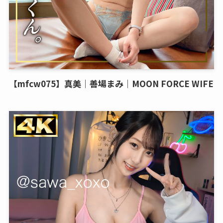
【mfcw075】真美｜善場まみ｜MOON FORCE WIFE