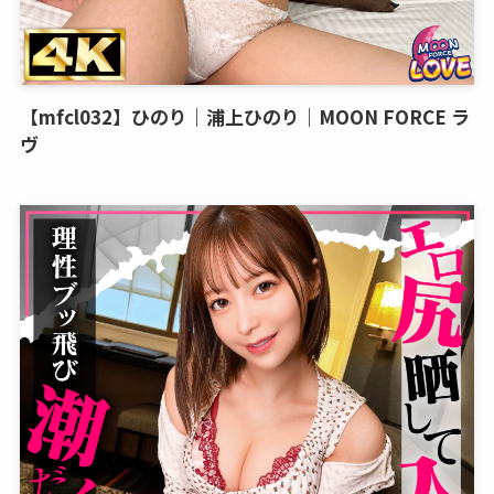
【mfcl032】ひのり｜浦上ひのり｜MOON FORCE ラ
ヴ