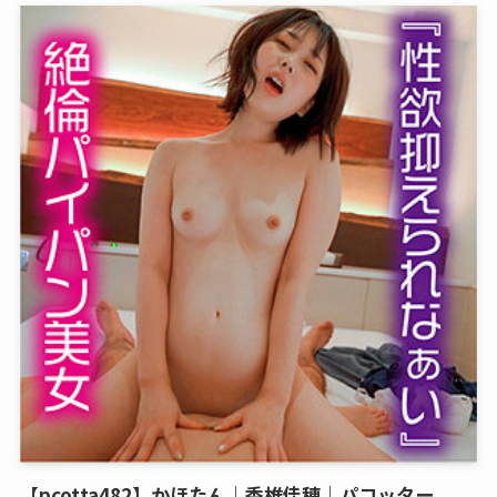
【pcotta482】かほたん｜香椎佳穂｜パコッター