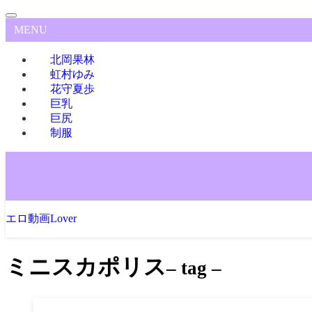
MENU
北岡果林
虹村ゆみ
花守夏歩
巨乳
巨尻
制服
エロ動画Lover
ミニスカポリス
– tag –