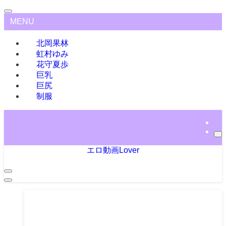
MENU
北岡果林
虹村ゆみ
花守夏歩
巨乳
巨尻
制服
エロ動画Lover