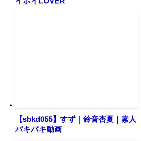
イホイLOVER
【sbkd055】すず｜鈴音杏夏｜素人
バキバキ動画