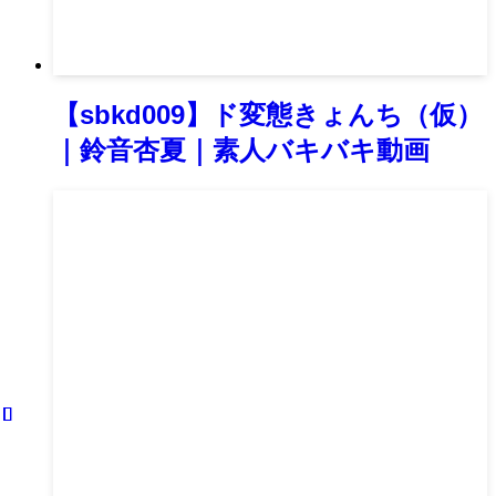
【sbkd009】ド変態きょんち（仮）
｜鈴音杏夏｜素人バキバキ動画