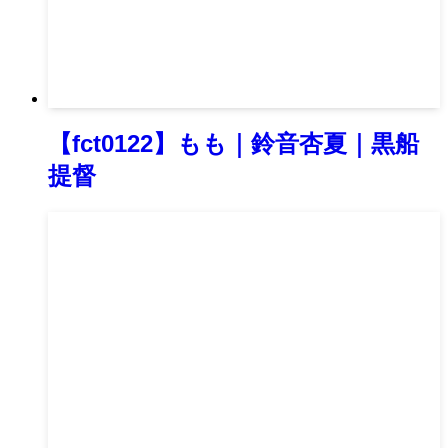
【fct0122】もも｜鈴音杏夏｜黒船
提督