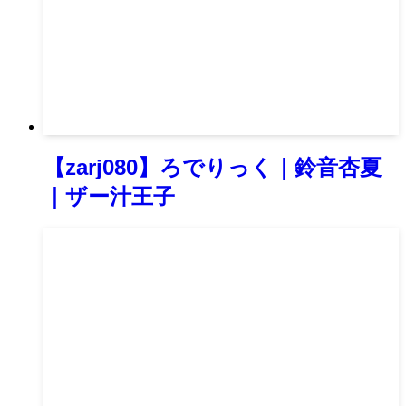
【zarj080】ろでりっく｜鈴音杏夏
｜ザー汁王子