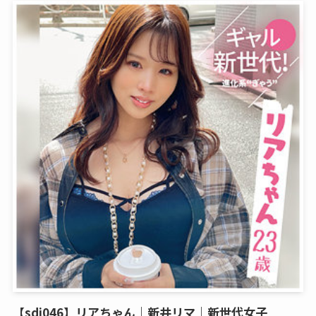
【sdj046】リアちゃん｜新井リマ｜新世代女子