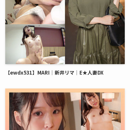
【ewdx531】MARI｜新井リマ｜E★人妻DX